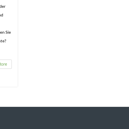
 der
nd
en Sie
nte?
ore