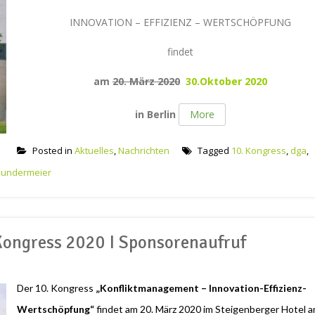
INNOVATION – EFFIZIENZ – WERTSCHÖPFUNG
findet
am
20. März 2020
30.Oktober 2020
in Berlin
More
Posted in
Aktuelles
,
Nachrichten
Tagged
10. Kongress
,
dga
,
Sundermeier
 Kongress 2020 I Sponsorenaufruf
Der 10. Kongress
„Konfliktmanagement – Innovation-Effizienz-
Wertschöpfung“
findet am 20. März 2020 im Steigenberger Hotel 