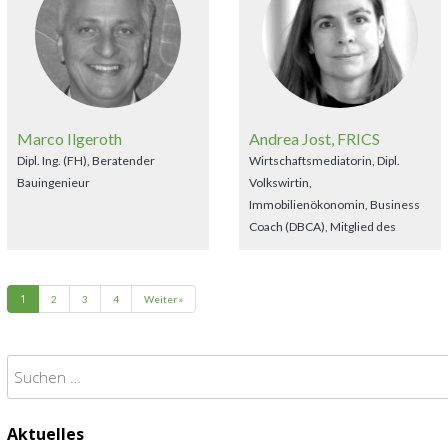
Marco Ilgeroth
Andrea Jost, FRICS
Dipl. Ing. (FH), Beratender
Wirtschaftsmediatorin, Dipl.
Bauingenieur
Volkswirtin,
Immobilienökonomin, Business
Coach (DBCA), Mitglied des
Vorstandes des MKBauImm
Mediation und
Konfliktmanagement in der Bau-
1
2
3
4
Weiter »
und Immobilienwirtschaft e.V.
Suchen
nach:
Aktuelles