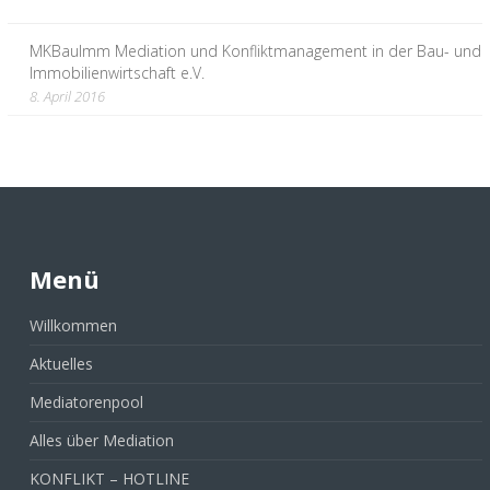
MKBauImm Mediation und Konfliktmanagement in der Bau- und
Immobilienwirtschaft e.V.
8. April 2016
Menü
Willkommen
Aktuelles
Mediatorenpool
Alles über Mediation
KONFLIKT – HOTLINE