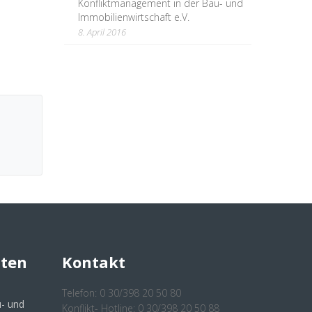
Konfliktmanagement in der Bau- und
Immobilienwirtschaft e.V.
8. April 2016
hten
Kontakt
Telefon: 0 30/398 20 50 80
- und
Konflikt- Hotline: 0 30/398 20 50 88