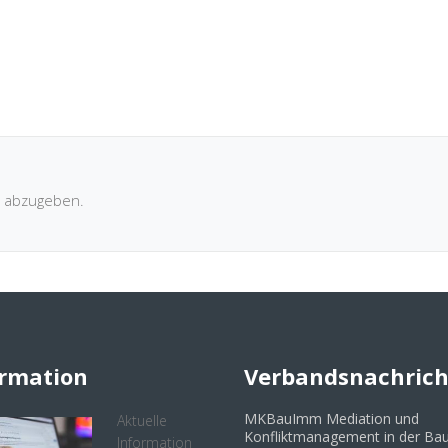
 abzugeben.
ormation
Verbandsnachric
MKBauImm Mediation und
Aktuelle
Konfliktmanagement in der Bau
Information