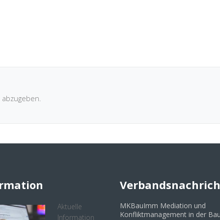
 abzugeben.
ormation
Verbandsnachric
MKBauImm Mediation und
Aktuelle
Konfliktmanagement in der Bau
Information