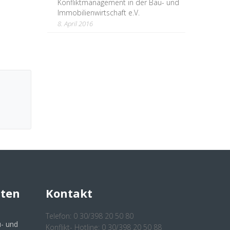
Konfliktmanagement in der Bau- und
Immobilienwirtschaft e.V.
8. April 2016
hten
Kontakt
Telefon: 0 30/398 20 50 80
- und
Konflikt- Hotline: 0 30/398 20 50 88