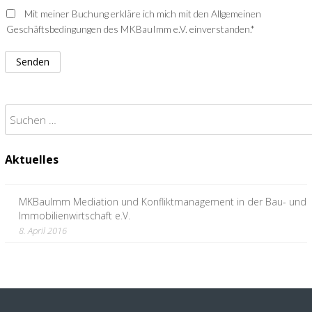
Mit meiner Buchung erkläre ich mich mit den Allgemeinen
Geschäftsbedingungen des MKBauImm e.V. einverstanden.*
Suchen
nach:
Aktuelles
MKBauImm Mediation und Konfliktmanagement in der Bau- und
Immobilienwirtschaft e.V.
8. April 2016