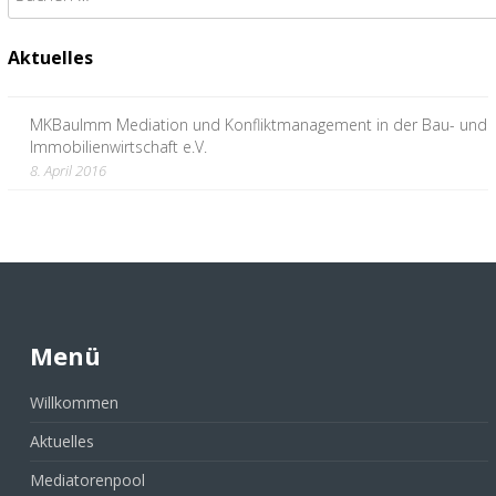
nach:
Aktuelles
MKBauImm Mediation und Konfliktmanagement in der Bau- und
Immobilienwirtschaft e.V.
8. April 2016
Menü
Willkommen
Aktuelles
Mediatorenpool