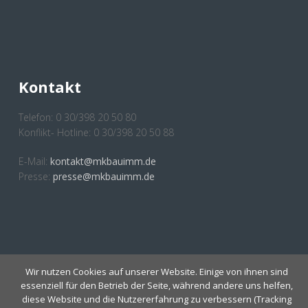
Kontakt
Telefon: 0 30/398 20 50 80
Konflikt- Hotline: 0 30/398 20 50 88
E-Mail:
kontakt@mkbauimm.de
Presse:
presse@mkbauimm.de
Anmeldung Newsletter
Wir nutzen Cookies auf unserer Website. Einige von ihnen sind
essenziell für den Betrieb der Seite, während andere uns helfen,
diese Website und die Nutzererfahrung zu verbessern (Tracking