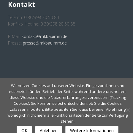
Kontakt
Telefon: 0 30/398 20 50 80
Konflikt- Hotline: 0 30/398 20 50 88
E-Mail:
kontakt@mkbauimm.de
Presse:
presse@mkbauimm.de
Anmeldung Newsletter
Wir nutzen Cookies auf unserer Website. Einige von ihnen sind
essenziell für den Betrieb der Seite, während andere uns helfen,
diese Website und die Nutzererfahrung zu verbessern (Tracking
Cookies). Sie können selbst entscheiden, ob Sie die Cookies
zulassen möchten. Bitte beachten Sie, dass bei einer Ablehnung
womöglich nicht mehr alle Funktionalitäten der Seite zur Verfügung
stehen.
IMPRESSUM
Copyright 2019 MKBauImm E.V. |
OK
Ablehnen
Weitere Informationen