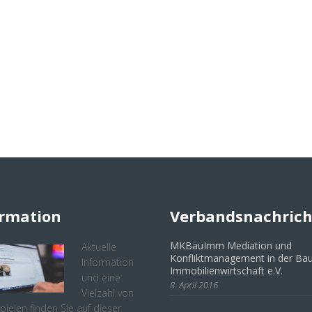
ormation
Verbandsnachric
MKBauImm Mediation und
Aktuelle
Konfliktmanagement in der Bau
Information
Immobilienwirtschaft e.V.
und eine
8. April 2016
Vielzahl von
spielen finden Sie auf dieser