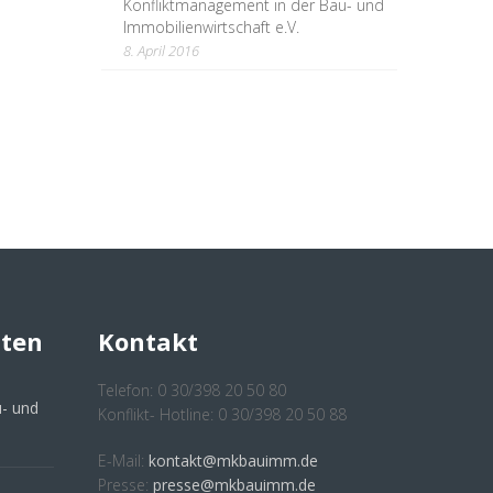
Konfliktmanagement in der Bau- und
Immobilienwirtschaft e.V.
8. April 2016
hten
Kontakt
Telefon: 0 30/398 20 50 80
- und
Konflikt- Hotline: 0 30/398 20 50 88
E-Mail:
kontakt@mkbauimm.de
Presse:
presse@mkbauimm.de