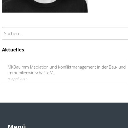
Suchen
nach:
Aktuelles
MKBauImm Mediation und Konfliktmanagement in der Bau- und
Immobilienwirtschaft e.V.
8. April 2016
Menü