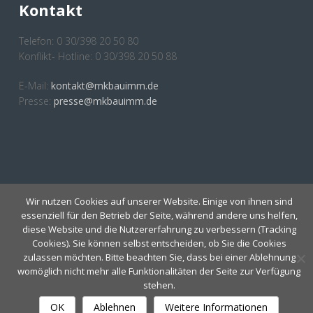
Kontakt
Telefon: 0 30/398 20 50 80
Konflikt- Hotline: 0 30/398 20 50 88
E-Mail:
kontakt@mkbauimm.de
Presse:
presse@mkbauimm.de
Anmeldung Newsletter
Wir nutzen Cookies auf unserer Website. Einige von ihnen sind
essenziell für den Betrieb der Seite, während andere uns helfen,
diese Website und die Nutzererfahrung zu verbessern (Tracking
Cookies). Sie können selbst entscheiden, ob Sie die Cookies
zulassen möchten. Bitte beachten Sie, dass bei einer Ablehnung
womöglich nicht mehr alle Funktionalitäten der Seite zur Verfügung
stehen.
IMPRESSUM
Copyright 2019 MKBauImm E.V. |
OK
Ablehnen
Weitere Informationen