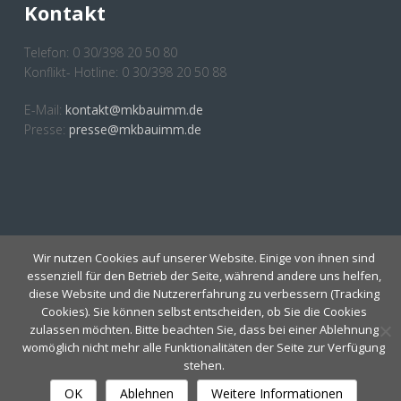
Kontakt
Telefon: 0 30/398 20 50 80
Konflikt- Hotline: 0 30/398 20 50 88
E-Mail:
kontakt@mkbauimm.de
Presse:
presse@mkbauimm.de
Anmeldung Newsletter
Wir nutzen Cookies auf unserer Website. Einige von ihnen sind
essenziell für den Betrieb der Seite, während andere uns helfen,
diese Website und die Nutzererfahrung zu verbessern (Tracking
Cookies). Sie können selbst entscheiden, ob Sie die Cookies
zulassen möchten. Bitte beachten Sie, dass bei einer Ablehnung
womöglich nicht mehr alle Funktionalitäten der Seite zur Verfügung
stehen.
IMPRESSUM
Copyright 2019 MKBauImm E.V. |
OK
Ablehnen
Weitere Informationen