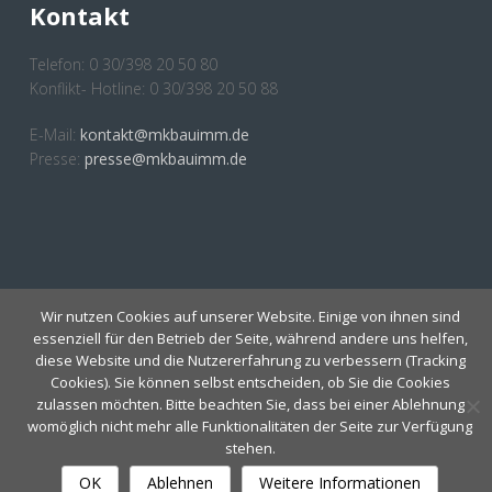
Kontakt
Telefon: 0 30/398 20 50 80
Konflikt- Hotline: 0 30/398 20 50 88
E-Mail:
kontakt@mkbauimm.de
Presse:
presse@mkbauimm.de
Anmeldung Newsletter
Wir nutzen Cookies auf unserer Website. Einige von ihnen sind
essenziell für den Betrieb der Seite, während andere uns helfen,
diese Website und die Nutzererfahrung zu verbessern (Tracking
Cookies). Sie können selbst entscheiden, ob Sie die Cookies
zulassen möchten. Bitte beachten Sie, dass bei einer Ablehnung
womöglich nicht mehr alle Funktionalitäten der Seite zur Verfügung
stehen.
IMPRESSUM
Copyright 2019 MKBauImm E.V. |
OK
Ablehnen
Weitere Informationen