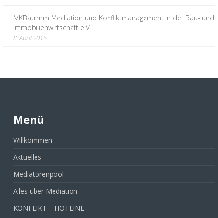
MKBauImm Mediation und Konfliktmanagement in der Bau- und
Immobilienwirtschaft e.V.
8. April 2016
Menü
Willkommen
Aktuelles
Mediatorenpool
Alles über Mediation
KONFLIKT – HOTLINE