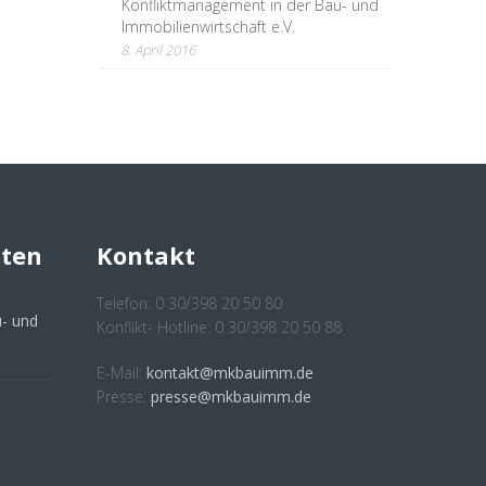
Konfliktmanagement in der Bau- und
Immobilienwirtschaft e.V.
8. April 2016
hten
Kontakt
Telefon: 0 30/398 20 50 80
- und
Konflikt- Hotline: 0 30/398 20 50 88
E-Mail:
kontakt@mkbauimm.de
Presse:
presse@mkbauimm.de