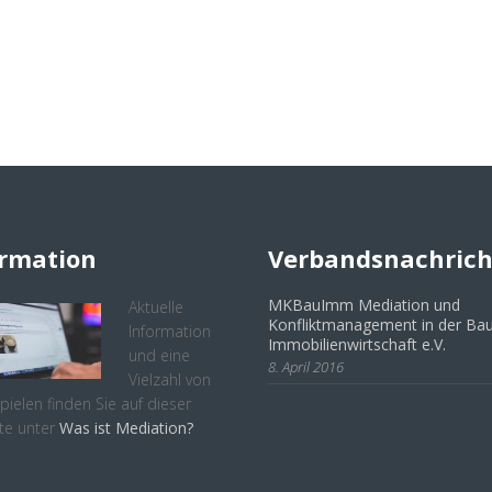
ormation
Verbandsnachric
MKBauImm Mediation und
Aktuelle
Konfliktmanagement in der Bau
Information
Immobilienwirtschaft e.V.
und eine
8. April 2016
Vielzahl von
spielen finden Sie auf dieser
te unter
Was ist Mediation?