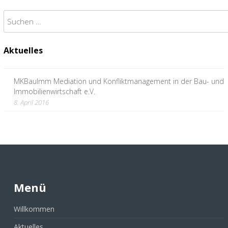
Suchen
nach:
Aktuelles
MKBauImm Mediation und Konfliktmanagement in der Bau- und
Immobilienwirtschaft e.V.
8. April 2016
Menü
Willkommen
Aktuelles