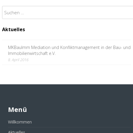
Suchen
nach:
Aktuelles
MKBauImm Mediation und Konfliktmanagement in der Bau- und
Immobilienwirtschaft e.V.
8. April 2016
Menü
Willkommen
Aktuelles