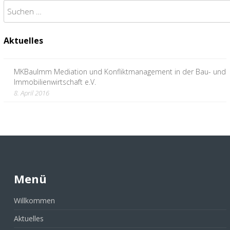
Suchen
nach:
Aktuelles
MKBauImm Mediation und Konfliktmanagement in der Bau- und
Immobilienwirtschaft e.V.
8. April 2016
Menü
Willkommen
Aktuelles