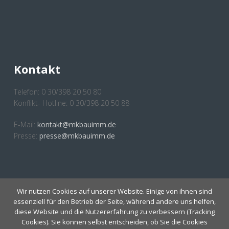
Kontakt
Telefon: 0 30/398 20 50 80
Konflikt- Hotline: 0 30/398 20 50 88
E-Mail:
kontakt@mkbauimm.de
Presse:
presse@mkbauimm.de
Wir nutzen Cookies auf unserer Website. Einige von ihnen sind
essenziell für den Betrieb der Seite, während andere uns helfen,
Anmeldung Newsletter
diese Website und die Nutzererfahrung zu verbessern (Tracking
Cookies). Sie können selbst entscheiden, ob Sie die Cookies