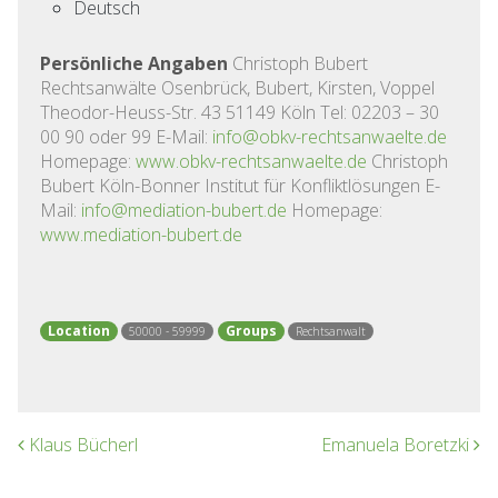
Deutsch
Persönliche Angaben
Christoph Bubert
Rechtsanwälte Osenbrück, Bubert, Kirsten, Voppel
Theodor-Heuss-Str. 43 51149 Köln Tel: 02203 – 30
00 90 oder 99 E-Mail:
info@obkv-rechtsanwaelte.de
Homepage:
www.obkv-rechtsanwaelte.de
Christoph
Bubert Köln-Bonner Institut für Konfliktlösungen E-
Mail:
info@mediation-bubert.de
Homepage:
www.mediation-bubert.de
Location
Groups
50000 - 59999
Rechtsanwalt
Post navigation
Klaus Bücherl
Emanuela Boretzki